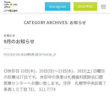
Skip
Instagram
WEB予約
to
content
CATEGORY ARCHIVES:
お知らせ
お知らせ
9月のお知らせ
POSTED ON
2026年8月1日
BY
YUASA_O
◎休診日 10日(木)、20日(日)～23日(水)、26日(土) 日曜日
の診療は27日です。 休診中の急患は札幌歯科医師会口腔
医療センターへお願い致します。 住所 札幌市中央区南７
条西１０丁目 TEL 511-7774
Continue reading
→