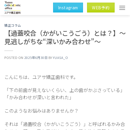
Skip
Instagram
WEB予約
to
content
矯正コラム
【過蓋咬合（かがいこうごう）とは？】～
見逃しがちな“深いかみ合わせ”～
POSTED ON
2025年6月30日
BY
YUASA_O
こんにちは、ユアサ矯正歯科です。
「下の前歯が見えないくらい、上の歯がかぶさっている」
「かみ合わせが深いと言われた」
このようなお悩みはありませんか？
それは「過蓋咬合（かがいこうごう）」と呼ばれるかみ合