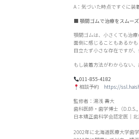
A：気づいた時点ですぐに装
■
顎間ゴムで治療をスムー
顎間ゴムは、小さくても治療
面倒に感じることもあるかも
目立たず小さな存在ですが、
もし装着方法がわからない、
011-855-4182
相談予約
https://ssl.ha
監修者：湯浅 壽大
歯科医師・歯学博士（D.D.S., P
日本矯正歯科学会認定医｜北
2002年に北海道医療大学