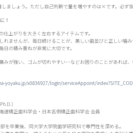
着しましょう。ただし自己判断で量を増やすのは×です。必ず
ズに！
の仕上がりを大きく左右するアイテムです。
しれませんが、毎日続けることが、美しい歯並びと正しい噛み
毎日の積み重ねが非常に大切です。
痛みが強い、ゴムが切れやすい…などお困りのことがあれば、
isha-yoyaku.jp/x0836927/login/serviceAppoint/index?SITE_CO
h.D.）
海道矯正歯科学会・日本舌側矯正歯科学会 会員
歯学部を卒業後、同大学大学院歯学研究科で専門性を深める。