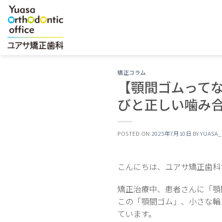
Skip
to
content
矯正コラム
【顎間ゴムって
びと正しい噛み
POSTED ON
2025年7月10日
BY
YUASA
こんにちは、ユアサ矯正歯科
矯正治療中、患者さんに「顎
この「顎間ゴム」、小さな輪
ています。