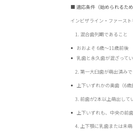
■
適応条件（始められるため
インビザライン・ファースト
1. 混合歯列期であること
おおよそ 6歳〜11歳前後
乳歯と永久歯が混ざって
2. 第一大臼歯が萌出済み
上下いずれかの奥歯（6歳
3. 前歯が2本以上萌出して
上下いずれも、中央の前歯
4. 上下顎に乳歯または未