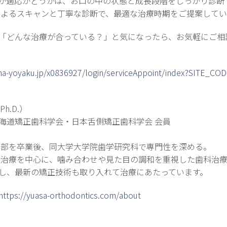
が適応かどうかは、お口の中の状態と成長段階をしっかり診断
oによるスキャンと丁寧な診断で、最適な治療時期をご提案して
「どんな治療が合っている？」と気になったら、お気軽にご相
isha-yoyaku.jp/x0836927/login/serviceAppoint/index?SITE_CO
h.D.）
海道矯正歯科学会・日本舌側矯正歯科学会 会員
歯学部を卒業後、同大学大学院歯学研究科で専門性を深める。
矯正治療を中心に、噛み合わせや見た目の調和を重視した歯科治
し、最新の矯正技術も取り入れて治療にあたっています。
https://yuasa-orthodontics.com/about