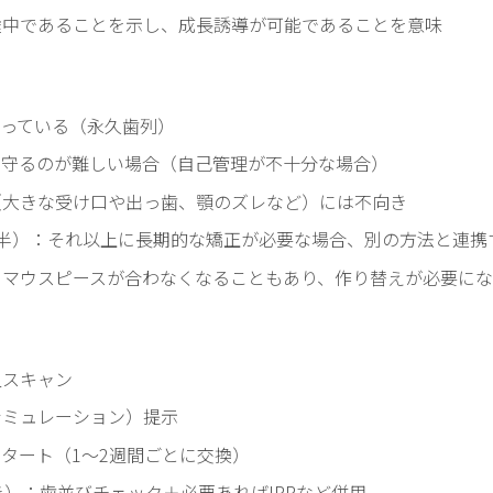
途中であることを示し、成長誘導が可能であることを意味
ろっている（永久歯列）
を守るのが難しい場合（自己管理が不十分な場合）
（大きな受け口や出っ歯、顎のズレなど）には不向き
年半）：それ以上に長期的な矯正が必要な場合、別の方法と連携
、マウスピースが合わなくなることもあり、作り替えが必要にな
型スキャン
シミュレーション）提示
タート（1～2週間ごとに交換）
き）：歯並びチェック＋必要あればIPRなど併用