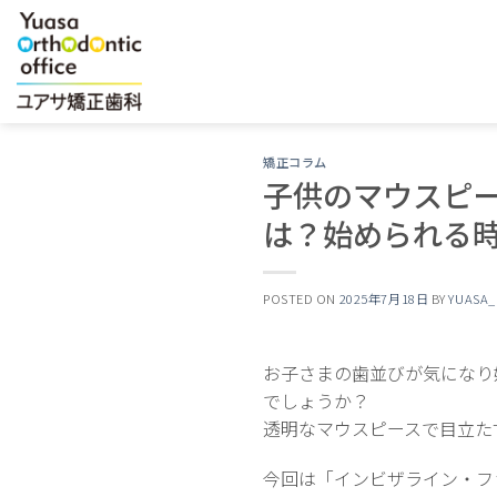
Skip
to
content
矯正コラム
子供のマウスピ
は？始められる
POSTED ON
2025年7月18日
BY
YUASA
お子さまの歯並びが気になり
でしょうか？
透明なマウスピースで目立た
今回は「インビザライン・フ