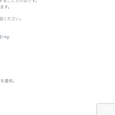
することが大切です。
います。
談ください。
DE=hp
療を提供。