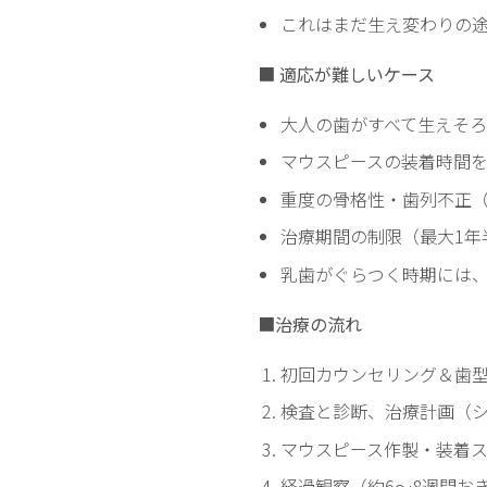
これはまだ生え変わりの
■
適応が難しいケース
大人の歯がすべて生えそ
マウスピースの装着時間
重度の骨格性・歯列不正
治療期間の制限（最大1
乳歯がぐらつく時期には
■
治療の流れ
初回カウンセリング＆歯
検査と診断、治療計画（
マウスピース作製・装着ス
経過観察（約6～8週間お